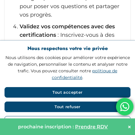
pour poser vos questions et partager
vos progrès.
Validez vos compétences avec des
certifications
: Inscrivez-vous à des
certifications reconnues comme
Nous respectons votre vie privée
celles proposées par Google,
Nous utilisons des cookies pour améliorer votre expérience
Microsoft, ou encore des cours en
de navigation, personnaliser le contenu et analyser notre
ligne certifiants sur Coursera ou
trafic. Vous pouvez consulter notre
politique de
Udemy. Ces certifications sont un
confidentialité
.
excellent moyen de prouver vos
Tout accepter
compétences sans avoir de diplôme
académique.
Tout refuser
Adoptez une routine
Personnaliser
d’apprentissage rigoureuse
:
×
prochaine inscription :
Prendre RDV
Consacrez un temps précis chaque