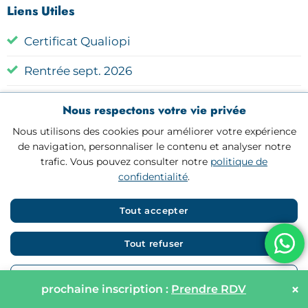
Liens Utiles
Certificat Qualiopi
Rentrée sept. 2026
Questions fréquentes
Nous respectons votre vie privée
Blog
Nous utilisons des cookies pour améliorer votre expérience
de navigation, personnaliser le contenu et analyser notre
trafic. Vous pouvez consulter notre
politique de
confidentialité
.
Tout accepter
Tout refuser
© 2025
AI2
| Tous droits réservés
Personnaliser
×
prochaine inscription :
Prendre RDV