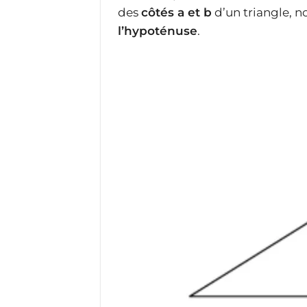
des
côtés a et b
d’un triangle, n
l’hypoténuse
.