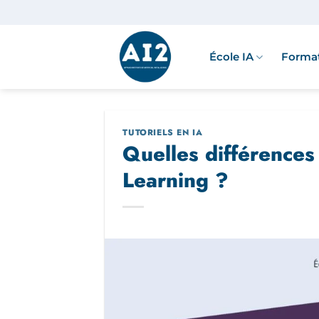
Passer
au
contenu
École IA
Format
TUTORIELS EN IA
Quelles différences
Learning ?