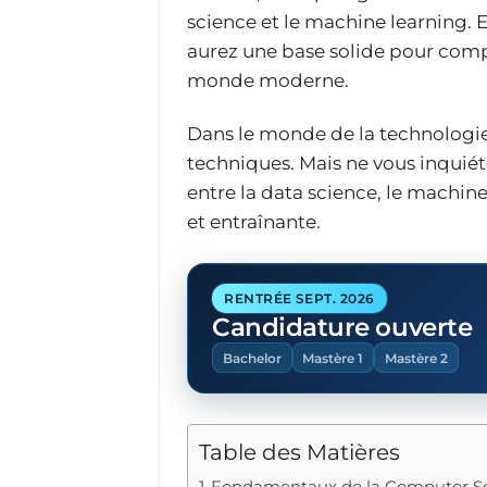
science et le machine learning.
aurez une base solide pour compr
monde moderne.
Dans le monde de la technologie, 
techniques. Mais ne vous inquiéte
entre la data science, le machin
et entraînante.
RENTRÉE SEPT. 2026
Candidature ouverte
Bachelor
Mastère 1
Mastère 2
Table des Matières
Fondamentaux de la Computer S