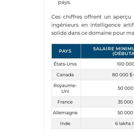
pays.
Ces chiffres offrent un aperçu
ingénieurs en intelligence arti
solide dans ce domaine pour max
SALAIRE MINI
PAYS
(DÉBUTA
États-Unis
100 000
Canada
80 000 $
Royaume-
50 000
Uni
France
35 000
Allemagne
50 000
Inde
6 lakhs 