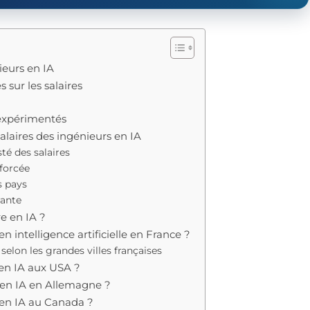
nieurs en IA
s sur les salaires
 expérimentés
alaires des ingénieurs en IA
sté des salaires
nforcée
es pays
rante
re en IA ?
en intelligence artificielle en France ?
selon les grandes villes françaises
 en IA aux USA ?
r en IA en Allemagne ?
r en IA au Canada ?