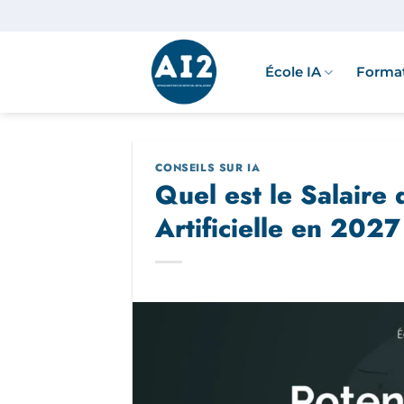
Passer
au
contenu
École IA
Format
CONSEILS SUR IA
Quel est le Salaire 
Artificielle en 2027