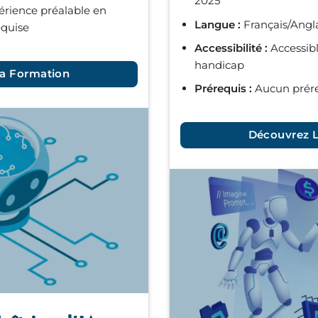
2025
rience préalable en
Langue :
Français/Angl
equise
Accessibilité :
Accessibl
handicap
a Formation
Prérequis :
Aucun prére
Découvrez 