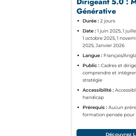
Dirigeant 5.0 : M
Générative
Durée :
2 jours
Date :
1 juin 2025, 1 juil
1 octobre 2025, 1 nove
2025, Janvier 2026
Langue :
Français/Angla
Public :
Cadres et dirig
comprendre et intégrer 
stratégie
Accessibilité :
Accessible
handicap
Prérequis :
Aucun prére
formation pensée pour 
Découvrez L