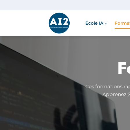
Passer
au
contenu
École IA
Format
F
Ces formations ra
Apprenez S