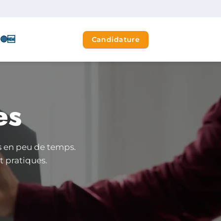
🔴🆕
Candidature
es
s en peu de temps.
 pratiques.