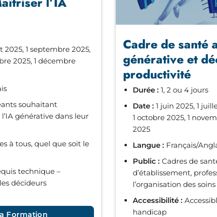
aîtriser l’IA
Cadre de santé 
let 2025, 1 septembre 2025,
générative et dé
mbre 2025, 1 décembre
productivité
is
Durée :
1, 2 ou 4 jours
eants souhaitant
Date :
1 juin 2025, 1 jui
l’IA générative dans leur
1 octobre 2025, 1 nove
2025
s à tous, quel que soit le
Langue :
Français/Angl
Public :
Cadres de santé
quis technique –
d’établissement, profe
les décideurs
l’organisation des soins
Accessibilité :
Accessibl
handicap
a Formation