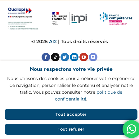
Il s’adresse aux étudiants qui souhaitent aller
plus loin : concevoir des modèles complexes,
travailler sur des projets proches des
environnements professionnels et apprendre
© 2025
AI2
| Tous droits réservés
à déployer des solutions d’intelligence
artificielle dans des systèmes réels.
Nous respectons votre vie privée
Autrement dit, le Mastère 1 permet de
Nous utilisons des cookies pour améliorer votre expérience
comprendre et pratiquer l’IA, tandis que le
de navigation, personnaliser le contenu et analyser notre
Mastère 2 permet de maîtriser et
trafic. Vous pouvez consulter notre
politique de
industrialiser les solutions d’intelligence
confidentialité
.
artificielle.
Tout accepter
La formation Data Science et IA chez
AI2 est-elle proposée à Paris ?
Tout refuser