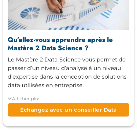
approfondir :
Concevoir et optimiser des modèles
avancés de machine learning
Développer des architectures de deep
Qu’allez-vous apprendre après le
learning pour différents types de
Mastère 2 Data Science ?
données
Le Mastère 2 Data Science vous permet de
Exploiter les techniques modernes de
passer d’un niveau d’analyse à un niveau
NLP et d’IA générative
d’expertise dans la conception de solutions
data utilisées en entreprise.
Utiliser les grands modèles de langage
(LLM) dans des applications
Afficher plus
Vous apprendrez à structurer des projets
professionnelles
data complexes, à construire des modèles
Échangez avec un conseiller Data
Déployer et surveiller des modèles grâce
avancés et à transformer les données en
aux pratiques MLOps
outils d’aide à la décision.
Évaluer la robustesse, les performances