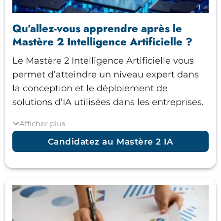
Qu’allez-vous apprendre après le
Mastère 2 Intelligence Artificielle ?
Le Mastère 2 Intelligence Artificielle vous
permet d’atteindre un niveau expert dans
la conception et le déploiement de
solutions d’IA utilisées dans les entreprises.
Afficher plus
Vous apprendrez à développer des modèles
performants, à les intégrer dans des
Candidatez au Mastère 2 IA
systèmes réels et à maîtriser leur cycle de
vie complet, de l’expérimentation à la mise
en production.
Voici un résumé de ce que vous allez