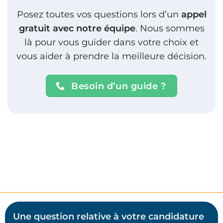
répondre à des problématiques réelles
Posez toutes vos questions lors d’un
appel
d’entreprise.
gratuit avec notre équipe
. Nous sommes
là pour vous guider dans votre choix et
L’intelligence artificielle est souvent présentée
vous aider à prendre la meilleure décision.
comme une technologie complexe et parfois
opaque.
Besoin d’un guide ?
Dans le Mastère 2 Intelligence Artificielle chez
AI2, notre approche consiste au contraire à
aider les étudiants à maîtriser en profondeur
les modèles d’IA, à comprendre leurs limites
et à savoir dans quels contextes ils peuvent
être utilisés efficacement.
Cette formation repose sur plusieurs piliers
pédagogiques essentiels :
Une question relative à votre candidature