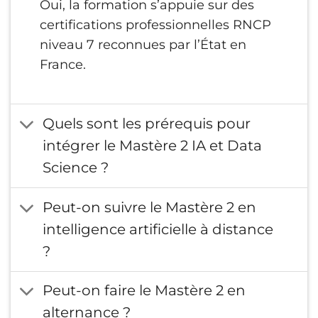
Oui, la formation s’appuie sur des
Un suivi pédagogique continu, en
certifications professionnelles RNCP
présentiel à Paris comme en formation en
niveau 7 reconnues par l’État en
ligne
France.
Des projets permettant de passer de
l’analyse à des solutions data concrètes et
déployables
Quels sont les prérequis pour
Une formation conçue pour préparer
intégrer le Mastère 2 IA et Data
directement aux métiers de la data science
Science ?
et de l’intelligence artificielle
Peut-on suivre le Mastère 2 en
intelligence artificielle à distance
?
Peut-on faire le Mastère 2 en
alternance ?