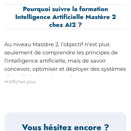
Pourquoi suivre la formation
Intelligence Artificielle Mastère 2
chez AI2 ?
Au niveau Mastère 2, l’objectif n’est plus
seulement de comprendre les principes de
l’intelligence artificielle, mais de savoir
concevoir, optimiser et déployer des systèmes
d’IA utilisés dans des environnements
Afficher plus
professionnels.
Chez AI2, nous avons conçu cette formation
pour permettre aux étudiants de passer d’un
niveau académique ou expérimental à un
Vous hésitez encore ?
niveau expert et opérationnel, capable de