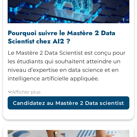
Pourquoi suivre le Mastère 2 Data
Scientist chez AI2 ?
Le Mastère 2 Data Scientist est conçu pour
les étudiants qui souhaitent atteindre un
niveau d’expertise en data science et en
intelligence artificielle appliquée.
Afficher plus
L’objectif n’est plus seulement de
comprendre les modèles, mais de savoir
Candidatez au Mastère 2 Data scientist
concevoir des solutions complètes, fiables
et déployables en production dans des
contextes professionnels réels.