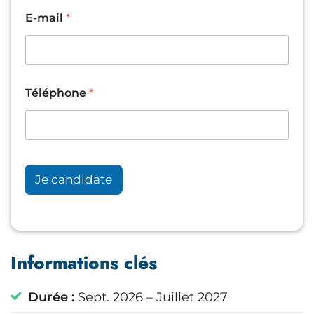
E-mail
*
&
Téléphone
*
E
-
m
a
i
l
*
Je candidate
Informations clés
Durée :
Sept. 2026 – Juillet 2027