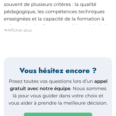
souvent de plusieurs critères : la qualité
pédagogique, les compétences techniques
enseignées et la capacité de la formation à
préparer les étudiants aux métiers réels de la
Afficher plus
data science.
Un mastère 2 data scientist doit permettre
d’aller au-delà de la théorie pour apprendre à
concevoir, tester et déployer des modèles
Vous hésitez encore ?
d’intelligence artificielle dans des contextes
professionnels.
Posez toutes vos questions lors d’un
appel
gratuit avec notre équipe
. Nous sommes
Une formation solide comme un mastère 2
là pour vous guider dans votre choix et
data scientist intelligence artificielle doit
vous aider à prendre la meilleure décision.
également intégrer l’apprentissage des
pipelines de données, des méthodes