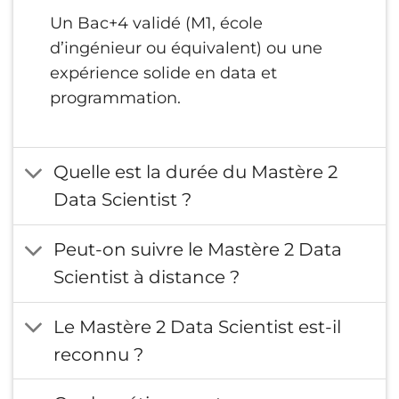
Un enseignement couvrant machine
Un Bac+4 validé (M1, école
learning avancé, deep learning et IA
d’ingénieur ou équivalent) ou une
moderne
expérience solide en data et
Une approche complète incluant MLOps et
programmation.
déploiement des modèles en production
Un accompagnement pédagogique
Quelle est la durée du Mastère 2
continu tout au long de la formation
Data Scientist ?
Une formation basée sur des compétences
concrètes recherchées sur le marché
Peut-on suivre le Mastère 2 Data
Un programme pensé pour faciliter
Scientist à distance ?
l’insertion professionnelle des étudiants.
Le Mastère 2 Data Scientist est-il
reconnu ?