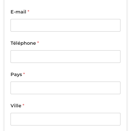
E-mail
*
Téléphone
*
F
Pays
*
o
r
m
a
t
c
Ville
*
o
u
r
t