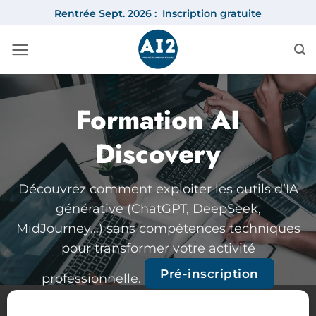
Passer
Rentrée Sept. 2026 :
Inscription gratuite
au
contenu
Formation AI
Discovery
Découvrez comment exploiter les outils d’IA
générative (ChatGPT, DeepSeek,
MidJourney…) sans compétences techniques
pour transformer votre activité
Pré-inscription
professionnelle.