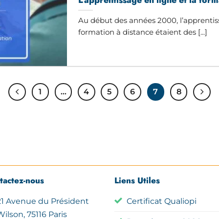
Au début des années 2000, l’apprentiss
formation à distance étaient des [...]
1
…
4
5
6
7
8
tactez-nous
Liens Utiles
21 Avenue du Président
Certificat Qualiopi
Wilson, 75116 Paris