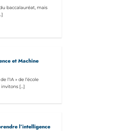
du baccalauréat, mais
.]
ience et Machine
e l’IA » de l’école
nvitons [...]
rendre l’intelligence