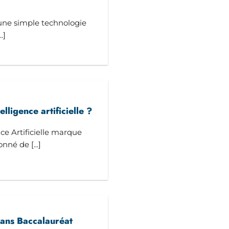
us une simple technologie
.]
lligence artificielle ?
ce Artificielle marque
nné de [...]
 sans Baccalauréat