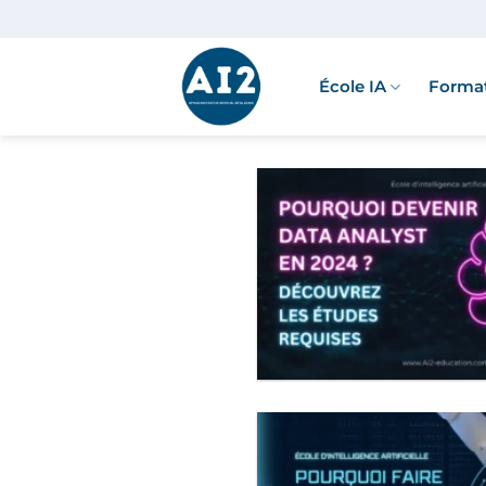
Passer
au
contenu
École IA
Format