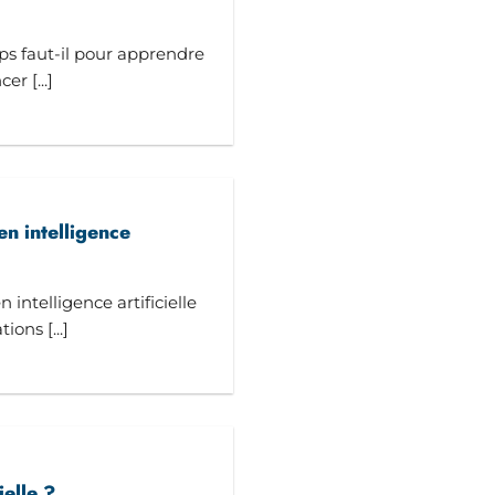
 faut-il pour apprendre
er [...]
en intelligence
 intelligence artificielle
ons [...]
ielle ?