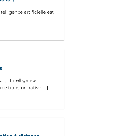
lligence artificielle est
le
, l’Intelligence
rce transformative [...]
ation à distance